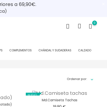
riores a 69,90€.
ca)
0
PS
COMPLEMENTOS
CHÁNDAL Y SUDADERAS
CALZADO
Ordenar por:
NUEVO
Md.Camiseta Tachas
gotado)
Precio
19,90 €