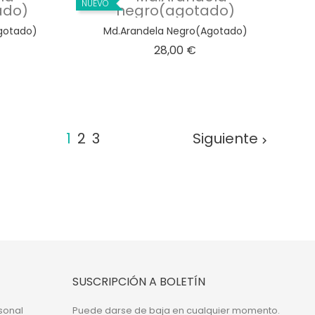
NUEVO
gotado)
Md.Arandela Negro(agotado)
ecio
Precio
28,00 €
1
2
3
Siguiente

SUSCRIPCIÓN A BOLETÍN
sonal
Puede darse de baja en cualquier momento.