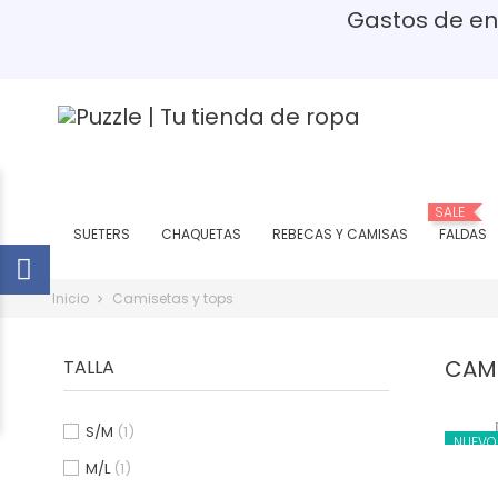
Gastos de env
(P
SALE
SUETERS
CHAQUETAS
REBECAS Y CAMISAS
FALDAS
Inicio
Camisetas y tops
CAMI
TALLA
S/M
(1)
NUEVO
M/L
(1)