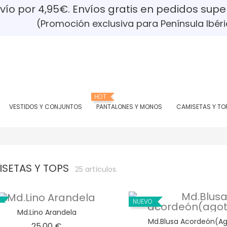
ío por 4,95€. Envíos gratis en pedidos supe
romoción exclusiva para Península Ibéri
HOT
VESTIDOS Y CONJUNTOS
PANTALONES Y MONOS
CAMISETAS Y TO
SETAS Y TOPS
25 artículos.
NUEVO
Md.Lino Arandela
Md.Blusa Acordeón(a
Precio
25,00 €