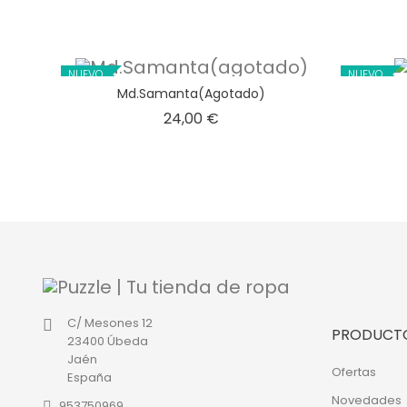
NUEVO
NUEVO
Md.Samanta(agotado)
Precio
24,00 €
C/ Mesones 12
PRODUCT
23400 Úbeda
Jaén
Ofertas
España
Novedades
953750969