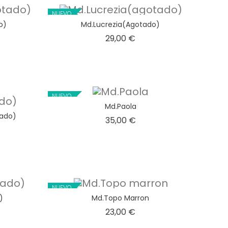
NUEVO
o)
Md.Lucrezia(agotado)
o
Precio
29,00 €
NUEVO
Md.Paola
tado)
Precio
35,00 €
o
NUEVO
)
Md.Topo Marron
o
Precio
23,00 €