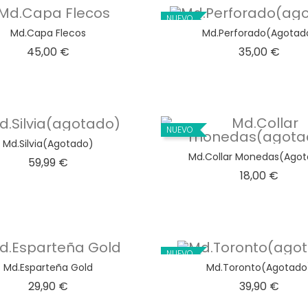
NUEVO
Md.Capa Flecos
Md.Perforado(agotad
Precio
Preci
45,00 €
35,00 €
NUEVO
Md.Silvia(agotado)
Md.Collar Monedas(ago
Precio
59,99 €
Preci
18,00 €
NUEVO
Md.Esparteña Gold
Md.Toronto(agotado
Precio
Preci
29,90 €
39,90 €