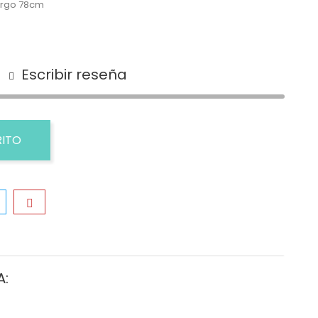
argo 78cm
Escribir reseña
RITO
A: