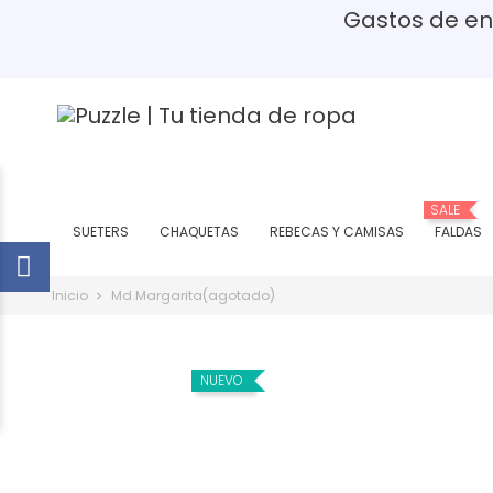
Gastos de env
(P
SALE
SUETERS
CHAQUETAS
REBECAS Y CAMISAS
FALDAS
Inicio
Md.Margarita(agotado)
NUEVO